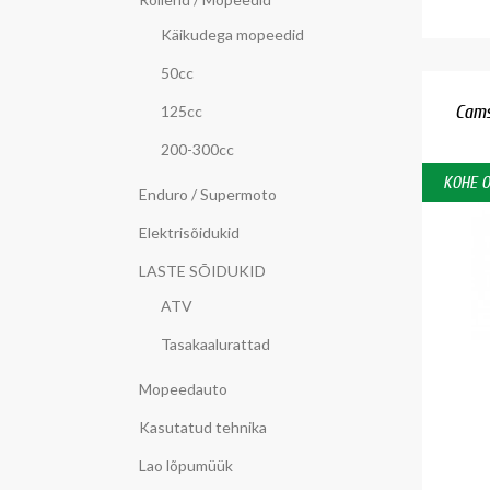
Käikudega mopeedid
50cc
Cams
125cc
200-300cc
KOHE 
Enduro / Supermoto
Elektrisõidukid
LASTE SÕIDUKID
ATV
Tasakaalurattad
Mopeedauto
Kasutatud tehnika
Lao lõpumüük