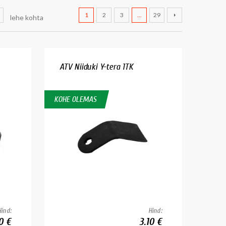
1
2
3
...
29
lehe kohta
ATV Niiduki Y-tera 1TK
KOHE OLEMAS
Hind:
Hind:
0 €
3.10 €