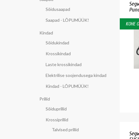
Segw
Sõidusaapad
Pun
Saapad - LÕPUMÜÜK!
KOHE 
Kindad
Sõidukindad
Krossikindad
Laste krossikindad
Elektrilise soojendusega kindad
Kindad - LÕPUMÜÜK!
Prillid
Sõiduprillid
Krossiprillid
Talvised prillid
Segw