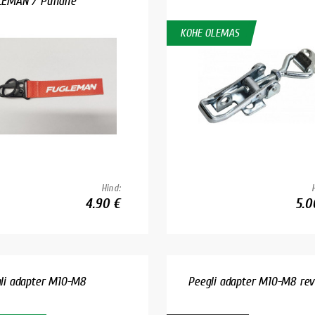
LEMAN / Punane
KOHE OLEMAS
Hind:
4.90 €
5.0
li adapter M10-M8
Peegli adapter M10-M8 rev