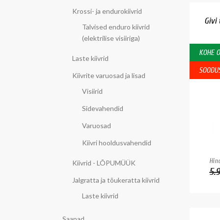
Krossi- ja endurokiivrid
Givi 
Talvised enduro kiivrid
(elektrilise visiiriga)
KOHE 
Laste kiivrid
SOODU
Kiivrite varuosad ja lisad
Visiirid
Sidevahendid
Varuosad
Kiivri hooldusvahendid
Hind
Kiivrid - LÕPUMÜÜK
5.
Jalgratta ja tõukeratta kiivrid
Laste kiivrid
Saapad