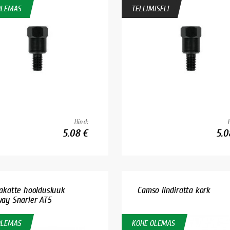
OLEMAS
TELLIMISEL!
Hind:
5.08 €
5.0
akatte hooldusluuk
Camso lindiratta kork
ay Snarler AT5
OLEMAS
KOHE OLEMAS