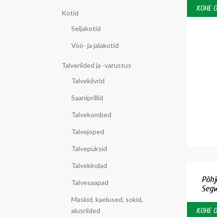
KOHE 
Kotid
Seljakotid
Vöö- ja jalakotid
Talveriided ja -varustus
Talvekiivrid
Saaniprillid
Talvekombed
Talvejoped
Talvepüksid
Talvekindad
Põhj
Talvesaapad
Segw
Maskid, kaelused, sokid,
alusriided
KOHE 