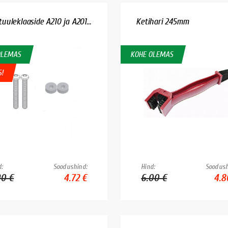
tuuleklaaside A210 ja A201...
Ketihari 245mm
OLEMAS
KOHE OLEMAS
S!
:
Soodushind:
Hind:
Soodush
90 €
4.72 €
6.00 €
4.8