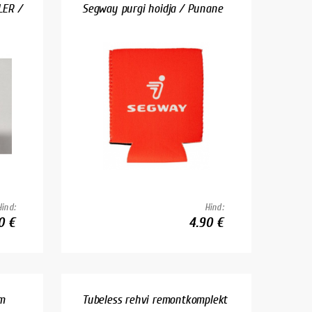
LER /
Segway purgi hoidja / Punane
Hind:
Hind:
0 €
4.90 €
m
Tubeless rehvi remontkomplekt