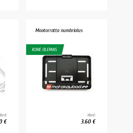
Mootorratta numbrialus
KOHE OLEMAS
Hind:
Hind:
0 €
3.60 €