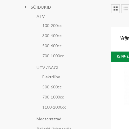
SÕIDUKID
ATV
100-200cc
300-400cc
Velj
500-600cc
700-1000cc
KOHE 
UTV / BAGI
Elektriline
500-600cc
700-1000cc
1100-2000cc
Mootorrattad
Rollerid / Mopeedid