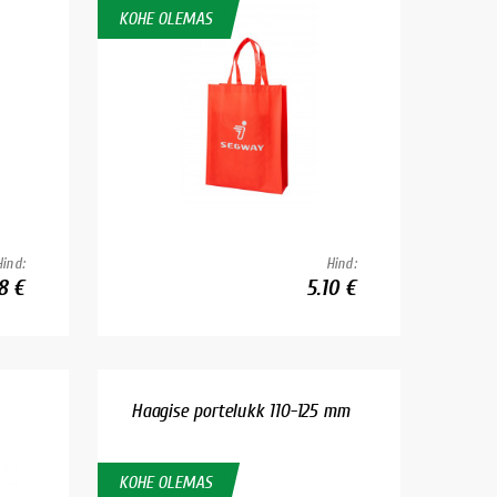
KOHE OLEMAS
Hind:
Hind:
8 €
5.10 €
Haagise portelukk 110-125 mm
KOHE OLEMAS