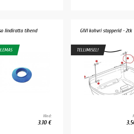
o lindiratta tihend
GIVI kohvri stopperid - 2tk
OLEMAS
TELLIMISEL!
Hind:
3.10 €
3.5