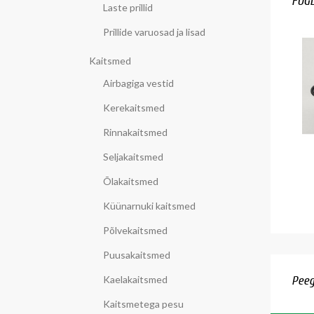
FUG
Laste prillid
Prillide varuosad ja lisad
Kaitsmed
Airbagiga vestid
Kerekaitsmed
Rinnakaitsmed
Seljakaitsmed
Õlakaitsmed
Küünarnuki kaitsmed
Põlvekaitsmed
Puusakaitsmed
Kaelakaitsmed
Peeg
Kaitsmetega pesu