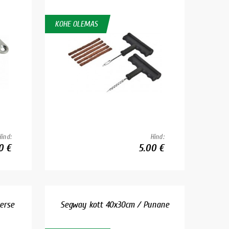
KOHE OLEMAS
Hind:
Hind:
0 €
5.00 €
erse
Segway kott 40x30cm / Punane