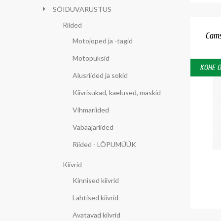
SÕIDUVARUSTUS
Riided
Cams
Motojoped ja -tagid
Motopüksid
KOHE 
Alusriided ja sokid
Kiivrisukad, kaelused, maskid
Vihmariided
Vabaajariided
Riided - LÕPUMÜÜK
Kiivrid
Kinnised kiivrid
Lahtised kiivrid
Avatavad kiivrid