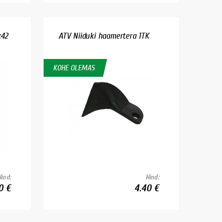
x42
ATV Niiduki haamertera 1TK
KOHE OLEMAS
Hind:
Hind:
0 €
4.40 €