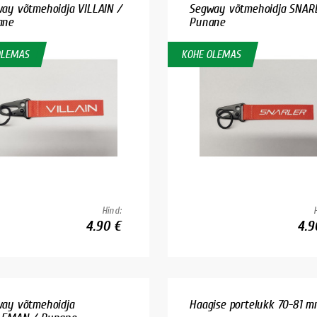
ay võtmehoidja VILLAIN /
Segway võtmehoidja SNAR
ane
Punane
OLEMAS
KOHE OLEMAS
Hind:
4.90 €
4.9
ay võtmehoidja
Haagise portelukk 70-81 m