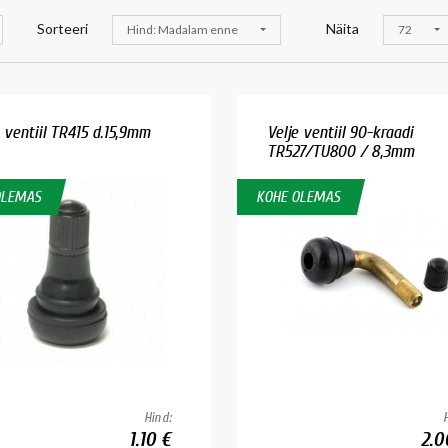
Sorteeri
Näita
Hind: Madalam enne
72
e ventiil TR415 d.15,9mm
Velje ventiil 90-kraadi
TR527/TU800 / 8,3mm
OLEMAS
KOHE OLEMAS
Hind:
1.10 €
2.0