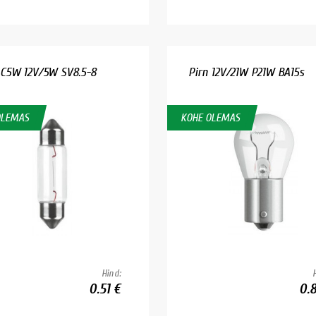
 C5W 12V/5W SV8.5-8
Pirn 12V/21W P21W BA15s
OLEMAS
KOHE OLEMAS
Hind:
0.51 €
0.8