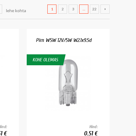
1
2
3
...
22
lehe kohta
Pirn W5W 12V/5W W2.1x9.5d
KOHE OLEMAS
Hind:
Hind:
1 €
0.51 €