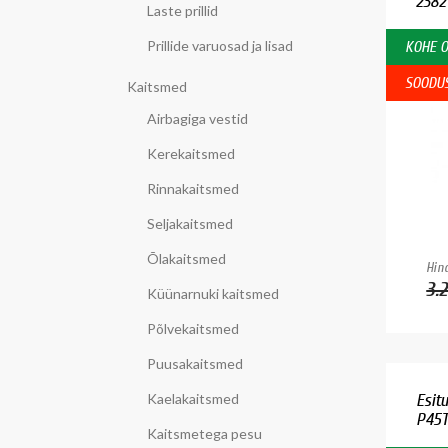
2382
Laste prillid
Prillide varuosad ja lisad
KOHE 
SOODU
Kaitsmed
Airbagiga vestid
Kerekaitsmed
Rinnakaitsmed
Seljakaitsmed
Õlakaitsmed
Hind
3.
Küünarnuki kaitsmed
Põlvekaitsmed
Puusakaitsmed
Kaelakaitsmed
Esit
P45
Kaitsmetega pesu