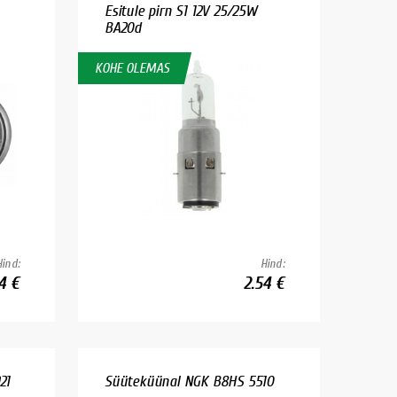
Esitule pirn S1 12V 25/25W
BA20d
KOHE OLEMAS
Hind:
Hind:
4 €
2.54 €
21
Süüteküünal NGK B8HS 5510