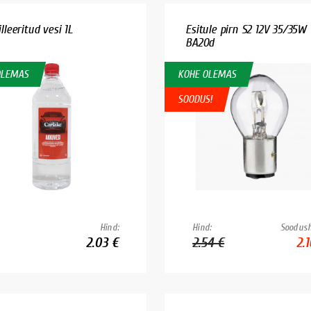
lleeritud vesi 1L
Esitule pirn S2 12V 35/35W
BA20d
OLEMAS
KOHE OLEMAS
SOODUS!
Hind:
Hind:
Soodush
2.03 €
2.54 €
2.