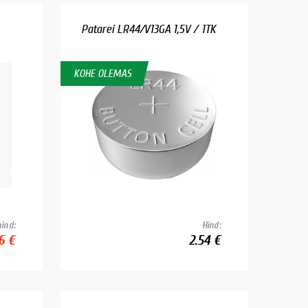
Patarei LR44/V13GA 1,5V / 1TK
KOHE OLEMAS
ind:
Hind:
16 €
2.54 €