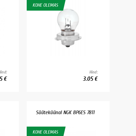
KOHE OLEMAS
Hind:
Hind:
5 €
3.05 €
Süüteküünal NGK BP6ES 7811
KOHE OLEMAS