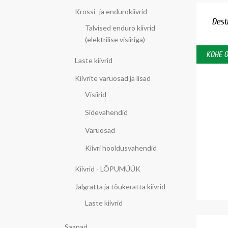
Krossi- ja endurokiivrid
Desti
Talvised enduro kiivrid
(elektrilise visiiriga)
KOHE 
Laste kiivrid
Kiivrite varuosad ja lisad
Visiirid
Sidevahendid
Varuosad
Kiivri hooldusvahendid
Kiivrid - LÕPUMÜÜK
Jalgratta ja tõukeratta kiivrid
Laste kiivrid
Saapad