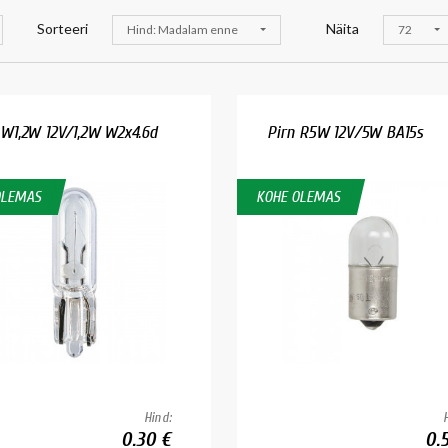
Sorteeri
Näita
Hind: Madalam enne
72
 W1,2W 12V/1,2W W2x4.6d
Pirn R5W 12V/5W BA15s
OLEMAS
KOHE OLEMAS
Hind:
0.30 €
0.5