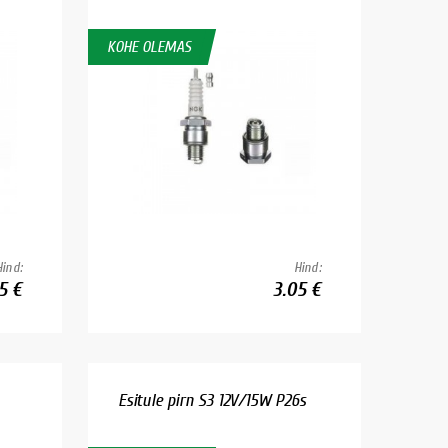
KOHE OLEMAS
Hind:
Hind:
5 €
3.05 €
Esitule pirn S3 12V/15W P26s