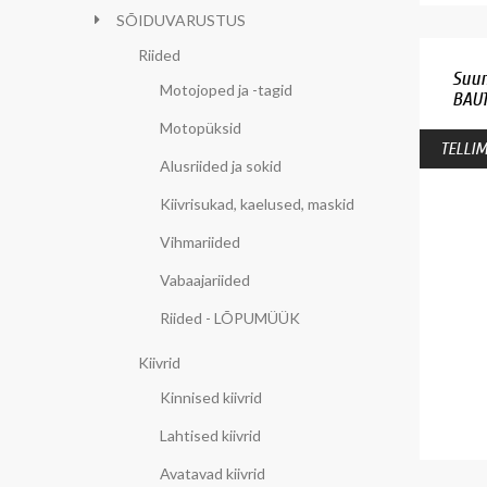
SÕIDUVARUSTUS
Riided
Suun
Motojoped ja -tagid
BAU1
Motopüksid
TELLIM
Alusriided ja sokid
Kiivrisukad, kaelused, maskid
Vihmariided
Vabaajariided
Riided - LÕPUMÜÜK
Kiivrid
Kinnised kiivrid
Lahtised kiivrid
Avatavad kiivrid