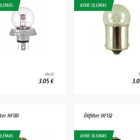
OLEMAS
KOHE OLEMAS
Hind:
3.05 €
3.0
lter HF181
Õlifilter HF132
OLEMAS
KOHE OLEMAS