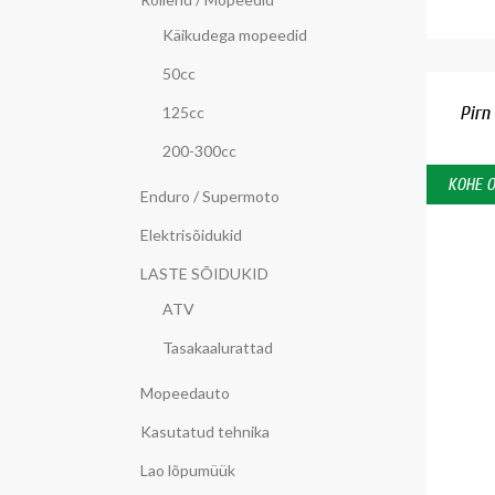
Käikudega mopeedid
50cc
Pirn
125cc
200-300cc
KOHE 
Enduro / Supermoto
Elektrisõidukid
LASTE SÕIDUKID
ATV
Tasakaalurattad
Mopeedauto
Kasutatud tehnika
Lao lõpumüük