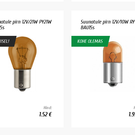
atule pirn 12V/21W PY21W
Suunatule pirn 12V/10W R
5s
BAU15s
ISEL!
KOHE OLEMAS
Hind:
1.52 €
1.9