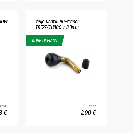
Y10W
Velje ventiil 90-kraadi
TR527/TU800 / 8,3mm
KOHE OLEMAS
Hind:
Hind:
3 €
2.00 €