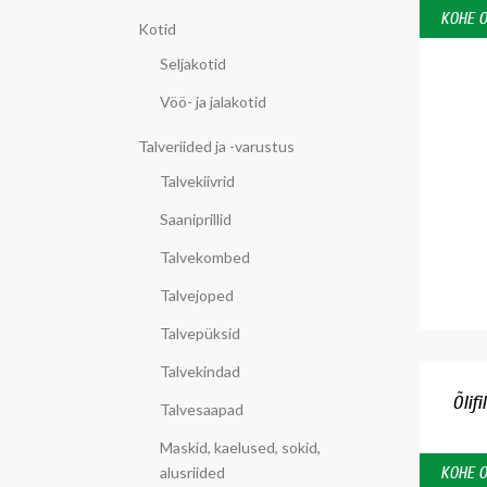
KOHE 
Kotid
Seljakotid
Vöö- ja jalakotid
Talveriided ja -varustus
Talvekiivrid
Saaniprillid
Talvekombed
Talvejoped
Talvepüksid
Talvekindad
Õlifi
Talvesaapad
Maskid, kaelused, sokid,
alusriided
KOHE 