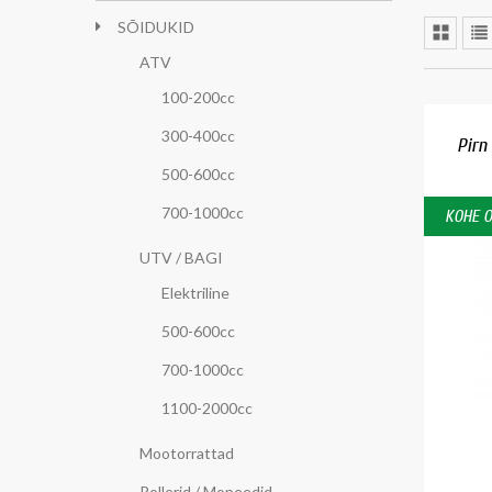
SÕIDUKID
ATV
100-200cc
300-400cc
Pirn
500-600cc
700-1000cc
KOHE 
UTV / BAGI
Elektriline
500-600cc
700-1000cc
1100-2000cc
Mootorrattad
Rollerid / Mopeedid