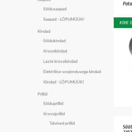
Pata
Sõidusaapad
Saapad - LÕPUMÜÜK!
KOHE 
Kindad
Sõidukindad
Krossikindad
Laste krossikindad
Elektrilise soojendusega kindad
Kindad - LÕPUMÜÜK!
Prillid
Sõiduprillid
Krossiprillid
Talvised prillid
Süüt