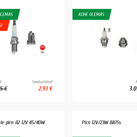
OLEMAS
KOHE OLEMAS
S!
:
Soodushind:
25 €
2.93 €
3.0
ule pirn R2 12V 45/40W
Pirn 12V/23W BA15s
T