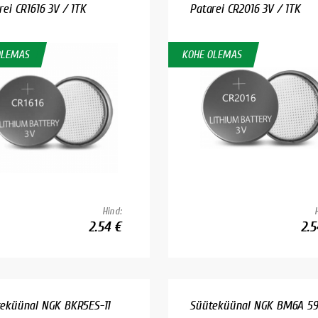
rei CR1616 3V / 1TK
Patarei CR2016 3V / 1TK
OLEMAS
KOHE OLEMAS
Hind:
2.54 €
2.5
eküünal NGK BKR5ES-11
Süüteküünal NGK BM6A 59