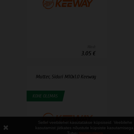
Hind:
3.05 €
Mutter, Siduri M10x1.0 Keeway
KOHE OLEMAS
Sellel veebilehel kasutatakse küpsiseid. Veebilehe
kasutamist jätkates nõustute küpsiste kasutamisega
Tutvu
tingimustega