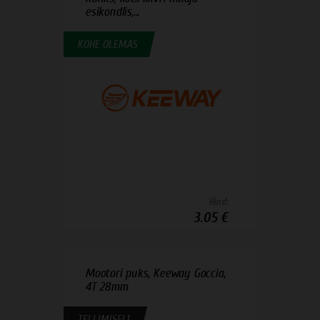
esikondlis,...
KOHE OLEMAS
Hind:
3.05 €
Mootori puks, Keeway Goccia,
4T 28mm
TELLIMISEL!