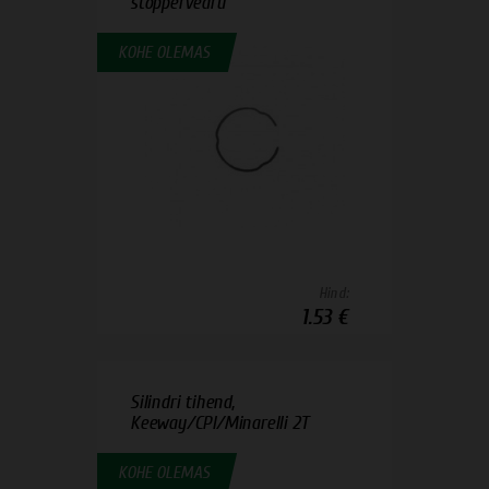
stoppervedru
KOHE OLEMAS
Hind:
1.53 €
Silindri tihend,
Keeway/CPI/Minarelli 2T
KOHE OLEMAS