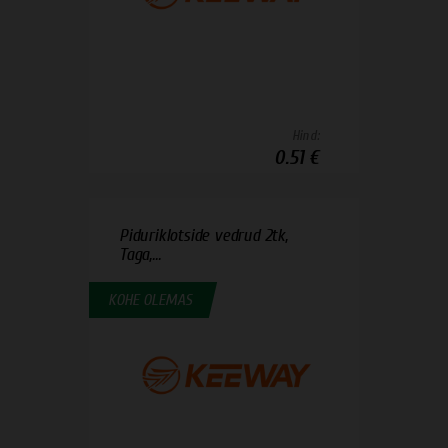
Hind:
0.51 €
Piduriklotside vedrud 2tk,
Taga,...
KOHE OLEMAS