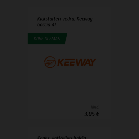
Kickstarteri vedru, Keeway
Goccia 4T
KOHE OLEMAS
Hind:
3.05 €
Konks, koti/kiivri hoidja