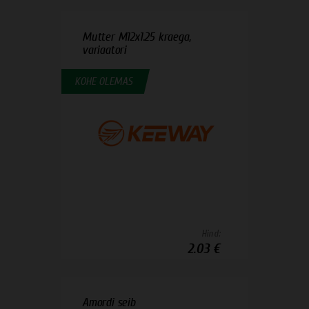
Mutter M12x1.25 kraega,
variaatori
KOHE OLEMAS
Hind:
2.03 €
Amordi seib