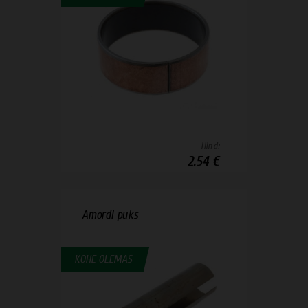
Hind:
2.54 €
Amordi puks
KOHE OLEMAS