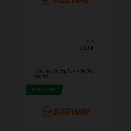
Hind:
2.03 €
Summuti ja leegitoru vaheline
tihend,...
KOHE OLEMAS